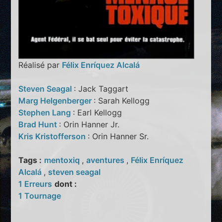
Réalisé par
Félix Enríquez Alcalá
Steven Seagal
: Jack Taggart
Marg Helgenberger
: Sarah Kellogg
Stephen Lang
: Earl Kellogg
Brad Hunt
: Orin Hanner Jr.
Kris Kristofferson
: Orin Hanner Sr.
Tags :
mentoxiq
,
aventures
,
Félix Enríquez
Alcalá
,
steven seagal
1 Erreurs
dont :
1 Tournage