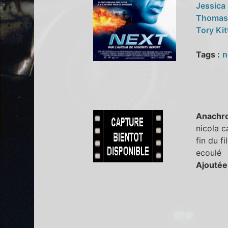
Jessica 
Thomas
Tory Kit
Tags :
n
Anachr
nicola c
fin du f
ecoulé
Ajoutée