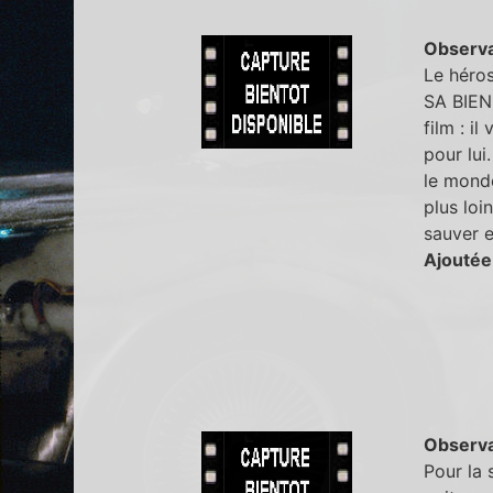
Observa
Le héro
SA BIEN-
film : il
pour lui
le monde
plus loi
sauver e
Ajoutée
Observa
Pour la 