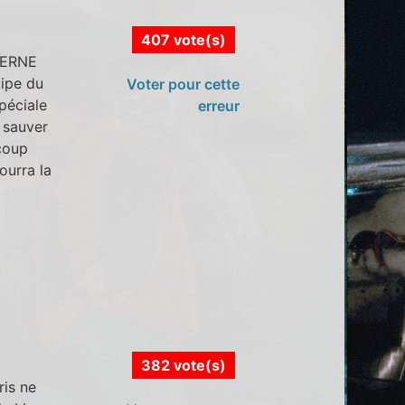
407 vote(s)
CERNE
cipe du
Voter pour cette
spéciale
erreur
e sauver
ucoup
ourra la
382 vote(s)
ris ne