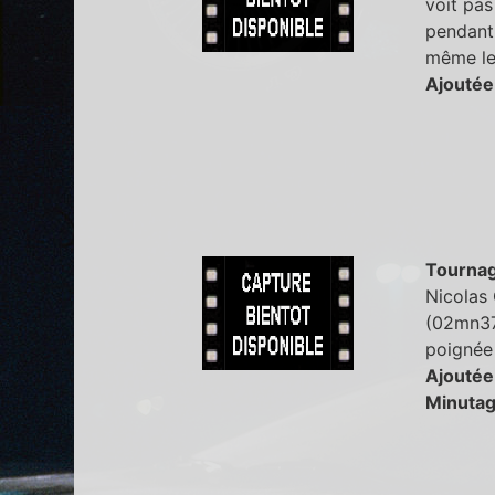
voit pas
pendant 
même le
Ajoutée
Tourna
Nicolas
(02mn37)
poignée 
Ajoutée
Minutag