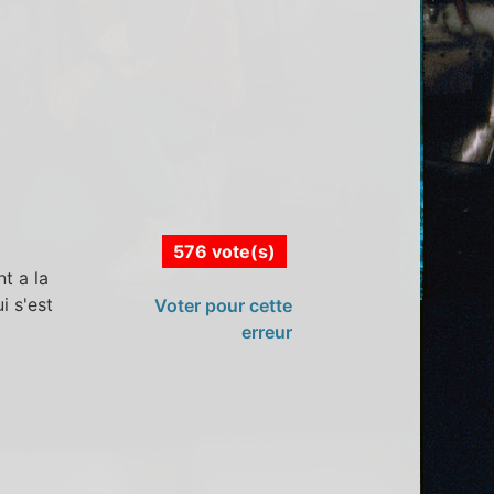
576 vote(s)
t a la
i s'est
Voter pour cette
erreur