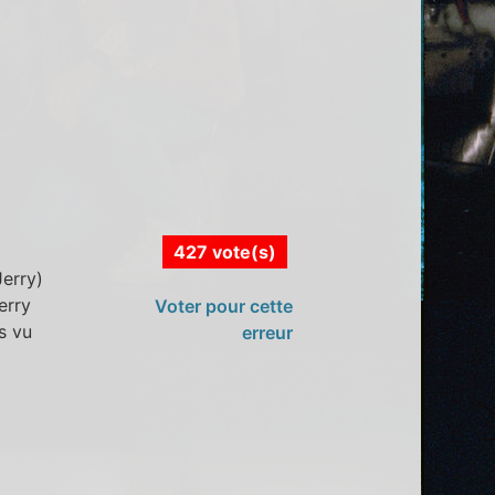
427 vote(s)
erry)
erry
Voter pour cette
as vu
erreur