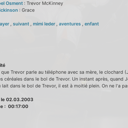
oel Osment
: Trevor McKinney
ickinson
: Grace
ayer
,
suivant
,
mimi leder
,
aventures
,
enfant
ité
que Trevor parle au téléphone avec sa mère, le clochard (J
s céréales dans le bol de Trevor. Un instant après, quand J
 lait dans le bol de Trevor, il est à moitié plein. On ne l'a p
 le 02.03.2003
e : 00:17:00