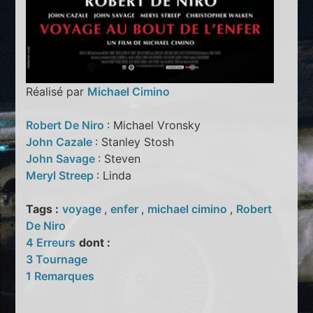
Réalisé par
Michael Cimino
Robert De Niro
: Michael Vronsky
John Cazale
: Stanley Stosh
John Savage
: Steven
Meryl Streep
: Linda
Tags :
voyage
,
enfer
,
michael cimino
,
Robert
De Niro
4 Erreurs
dont :
3 Tournage
1 Remarques