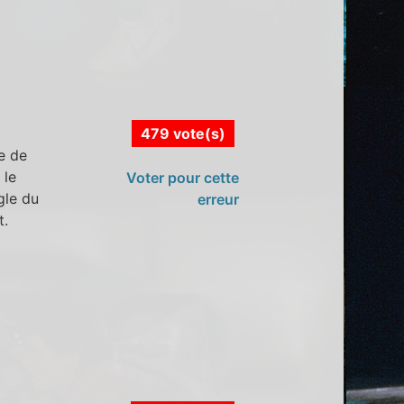
479 vote(s)
e de
 le
Voter pour cette
gle du
erreur
t.