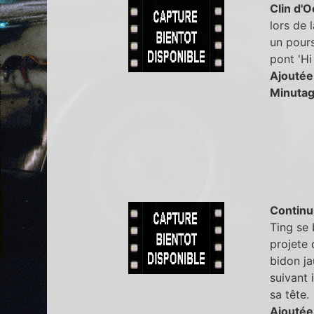
Clin d'O
lors de 
un pours
pont 'Hi
Ajoutée
Minutag
Continu
Ting se 
projete 
bidon ja
suivant 
sa tête.
Ajoutée