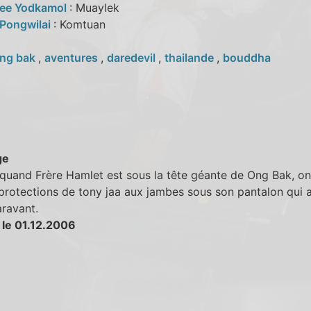
ee Yodkamol
: Muaylek
Pongwilai
: Komtuan
ng bak
,
aventures
,
daredevil
,
thailande
,
bouddha
ge
, quand Frère Hamlet est sous la tête géante de Ong Bak, o
 protections de tony jaa aux jambes sous son pantalon qui a
ravant.
 le 01.12.2006