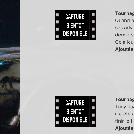
Tourna
Quand on
ses adve
derniers
Cela leu
Ajoutée
Tourna
Tony Jaa
il a été
finir le f
Ajoutée