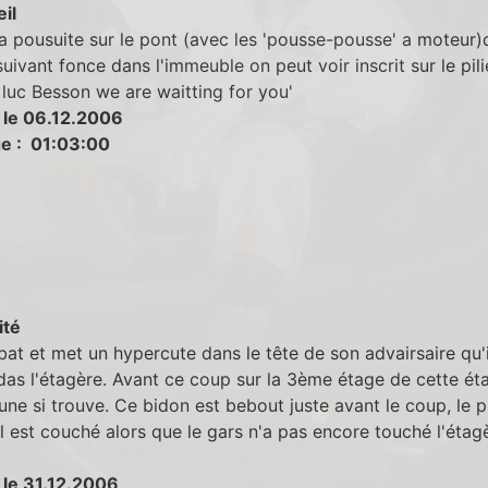
eil
la pousuite sur le pont (avec les 'pousse-pousse' a moteur
uivant fonce dans l'immeuble on peut voir inscrit sur le pili
 luc Besson we are waitting for you'
 le 06.12.2006
e : 01:03:00
ité
bat et met un hypercute dans le tête de son advairsaire qu'i
das l'étagère. Avant ce coup sur la 3ème étage de cette ét
une si trouve. Ce bidon est bebout juste avant le coup, le p
il est couché alors que le gars n'a pas encore touché l'étag
 le 31.12.2006