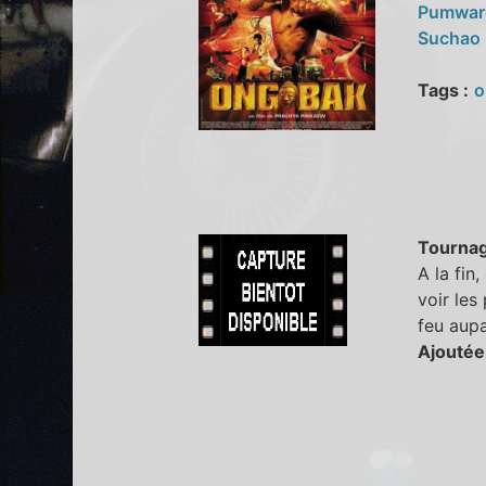
Pumwar
Suchao 
Tags :
o
Tourna
A la fin
voir les
feu aupa
Ajoutée