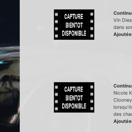
Continu
Vin Diese
dans son 
Ajoutée
Continu
Nicole 
Clooney 
lorsqu'i
des chau
Ajoutée