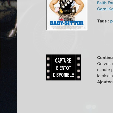
Faith F
Carol K
Tags :
p
Continu
On voit 
minute p
la pisci
Ajoutée