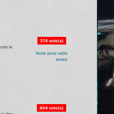
374 vote(s)
bras le
Voter pour cette
erreur
404 vote(s)
sé être