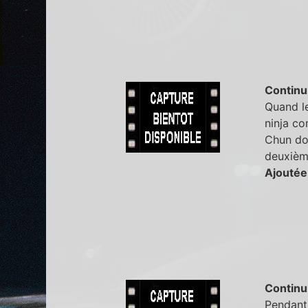
Continu
Quand le
ninja c
Chun don
deuxième
Ajoutée
Continu
Pendant 