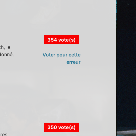
354 vote(s)
h, le
donné,
Voter pour cette
erreur
350 vote(s)
ores