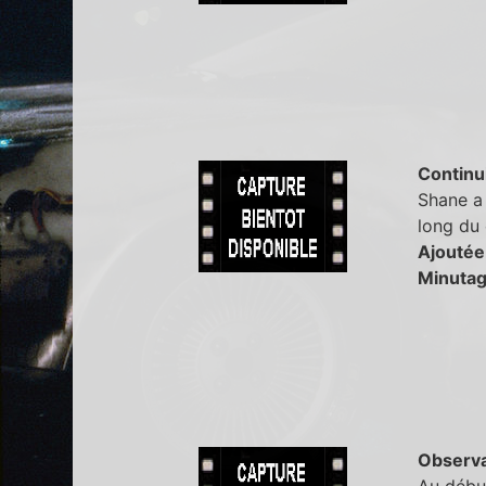
Continu
Shane a 
long du 
Ajoutée
Minutag
Observa
Au début