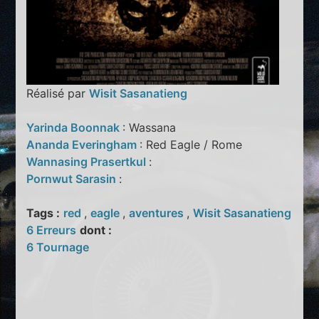
Réalisé par
Wisit Sasanatieng
Yarinda Boonnak
: Wassana
Ananda Everingham
: Red Eagle / Rome
Wannasing Prasertkul
:
Pornwut Sarasin
:
Tags :
red
,
eagle
,
aventures
,
Wisit Sasanatieng
6 Erreurs
dont :
6 Tournage