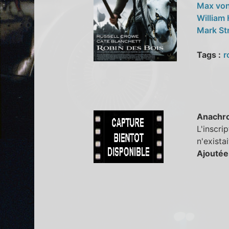
Max vo
William
Mark St
Tags :
r
Anachr
L'inscri
n'exista
Ajoutée