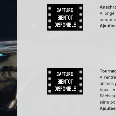
Anachr
Allongé 
moderne
Ajoutée
Tourna
A l'entr
abîmés p
bouclie
flèches)
série po
Ajoutée