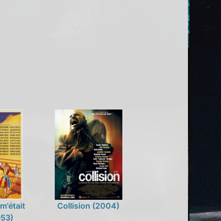
 m'était
Collision (2004)
953)