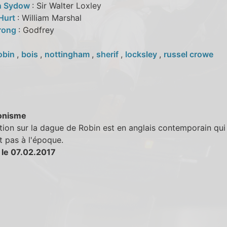
n Sydow
: Sir Walter Loxley
 Hurt
: William Marshal
rong
: Godfrey
obin
,
bois
,
nottingham
,
sherif
,
locksley
,
russel crowe
onisme
ption sur la dague de Robin est en anglais contemporain qui
it pas à l'époque.
 le 07.02.2017