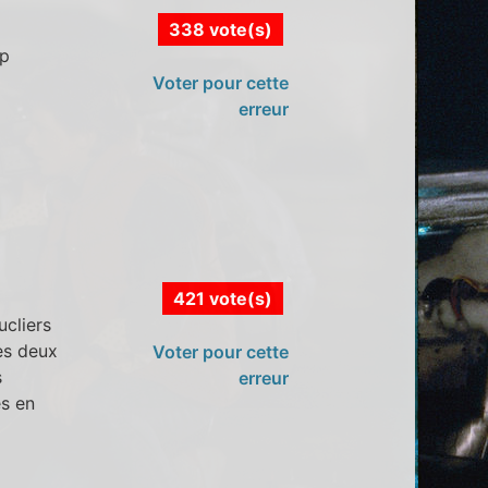
338 vote(s)
op
Voter pour cette
erreur
421 vote(s)
ucliers
es deux
Voter pour cette
s
erreur
és en