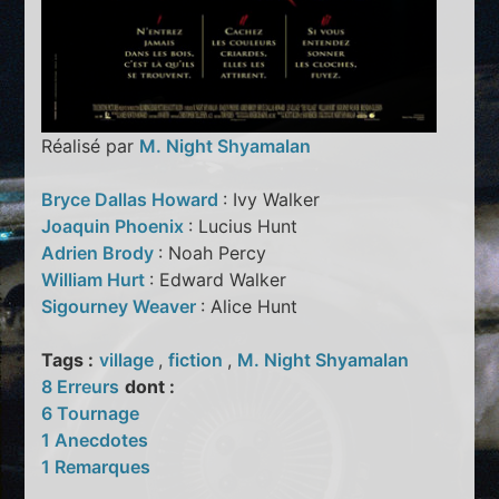
Réalisé par
M. Night Shyamalan
Bryce Dallas Howard
: Ivy Walker
Joaquin Phoenix
: Lucius Hunt
Adrien Brody
: Noah Percy
William Hurt
: Edward Walker
Sigourney Weaver
: Alice Hunt
Tags :
village
,
fiction
,
M. Night Shyamalan
8 Erreurs
dont :
6 Tournage
1 Anecdotes
1 Remarques