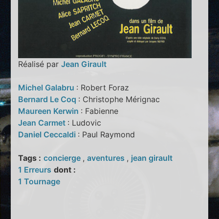
Réalisé par
Jean Girault
Michel Galabru
: Robert Foraz
Bernard Le Coq
: Christophe Mérignac
Maureen Kerwin
: Fabienne
Jean Carmet
: Ludovic
Daniel Ceccaldi
: Paul Raymond
Tags :
concierge
,
aventures
,
jean girault
1 Erreurs
dont :
1 Tournage