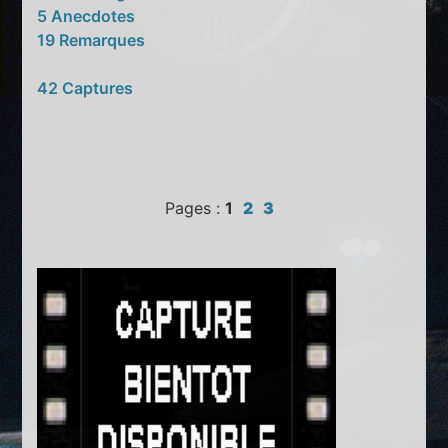
5 Anecdotes
19 Remarques
42 Captures
Pages :
1
2
3