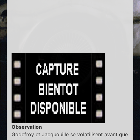
Observation
Godefroy et Jacquouille se volatilisent avant que