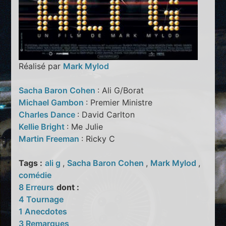
Réalisé par
Mark Mylod
Sacha Baron Cohen
: Ali G/Borat
Michael Gambon
: Premier Ministre
Charles Dance
: David Carlton
Kellie Bright
: Me Julie
Martin Freeman
: Ricky C
Tags :
ali g
,
Sacha Baron Cohen
,
Mark Mylod
,
comédie
8 Erreurs
dont :
4 Tournage
1 Anecdotes
3 Remarques