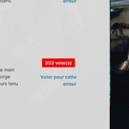
edans.
erreur
353 vote(s)
la main
gorge
Voter pour cette
ours tenu
erreur