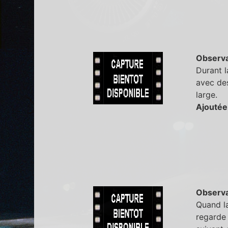
Observa
Durant l
avec des
large.
Ajoutée
Observa
Quand la
regarde 