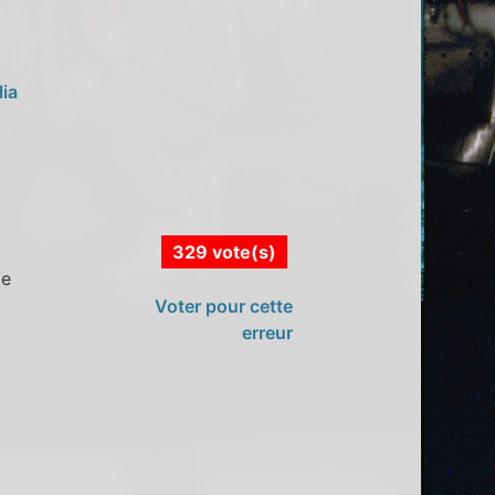
lia
329 vote(s)
de
Voter pour cette
erreur