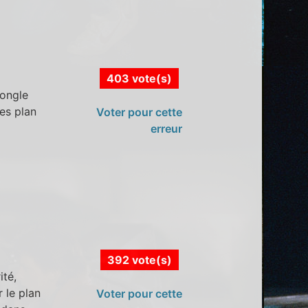
403 vote(s)
jongle
es plan
Voter pour cette
erreur
392 vote(s)
ité,
r le plan
Voter pour cette