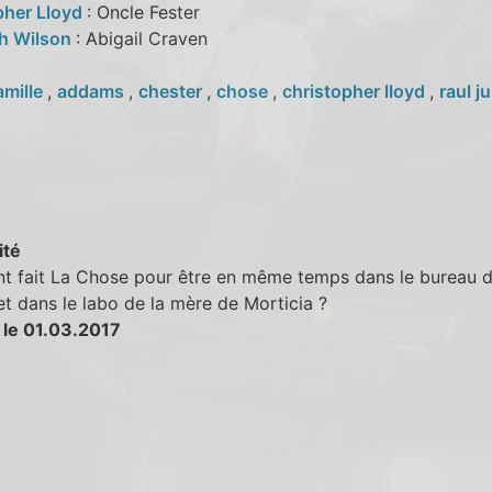
pher Lloyd
: Oncle Fester
th Wilson
: Abigail Craven
amille
,
addams
,
chester
,
chose
,
christopher lloyd
,
raul ju
ité
 fait La Chose pour être en même temps dans le bureau 
 dans le labo de la mère de Morticia ?
 le 01.03.2017