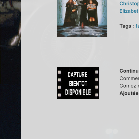
Christo
Elizabe
Tags :
f
Continu
Comment
Gomez et
Ajoutée