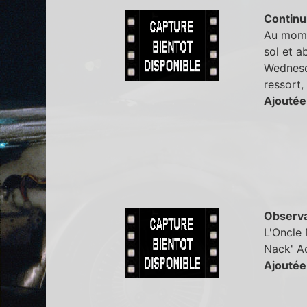
Continu
Au momen
sol et ab
Wednesd
ressort,
Ajoutée
Observa
L'Oncle 
Nack' Ad
Ajoutée