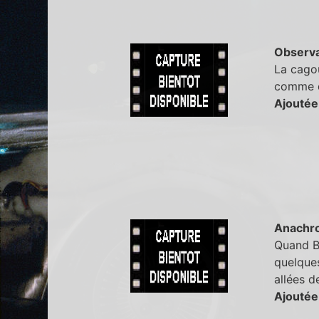
Observa
La cagou
comme d
Ajoutée
Anachr
Quand Bl
quelques
allées d
Ajoutée