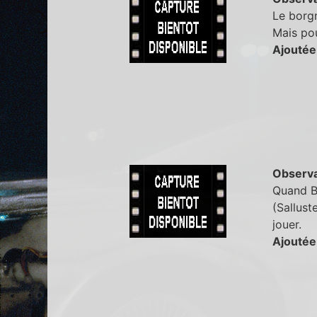
Le borg
Mais pou
Ajoutée
Observa
Quand Bl
(Sallust
jouer.
Ajoutée