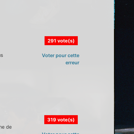
291 vote(s)
us
Voter pour cette
)
erreur
319 vote(s)
ine de