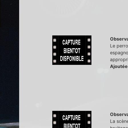
Observa
Le perro
espagnol
appropri
Ajoutée
Observa
La scène