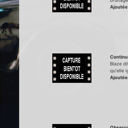
bruitage
Ajoutée
Continu
Blaze di
qu'elle 
Ajoutée
Observa