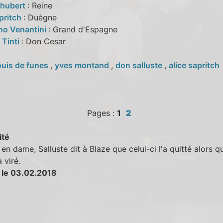
chubert
: Reine
pritch
: Duègne
no Venantini
: Grand d'Espagne
 Tinti
: Don Cesar
ouis de funes
,
yves montand
,
don salluste
,
alice sapritch
Pages :
1
2
ité
en dame, Salluste dit à Blaze que celui-ci l'a quitté alors q
a viré.
 le 03.02.2018