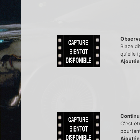
Observa
Blaze di
qu'elle 
Ajoutée
Continu
C'est ét
pourtan
Ajoutée