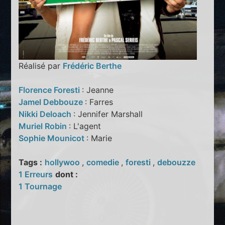
Réalisé par
Frédéric Berthe
Florence Foresti
: Jeanne
Jamel Debbouze
: Farres
Nikki Deloach
: Jennifer Marshall
Muriel Robin
: L'agent
Sophie Mounicot
: Marie
Tags :
hollywoo
,
comedie
,
foresti
,
debouzze
1 Erreurs
dont :
1 Tournage