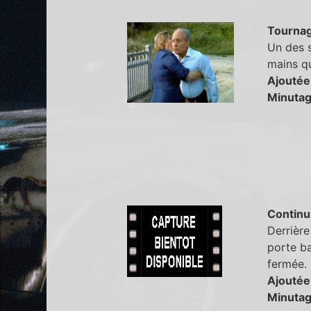
Tourna
Un des s
mains qu
Ajoutée
Minutag
Continu
Derrière
porte ba
fermée.
Ajoutée
Minutag