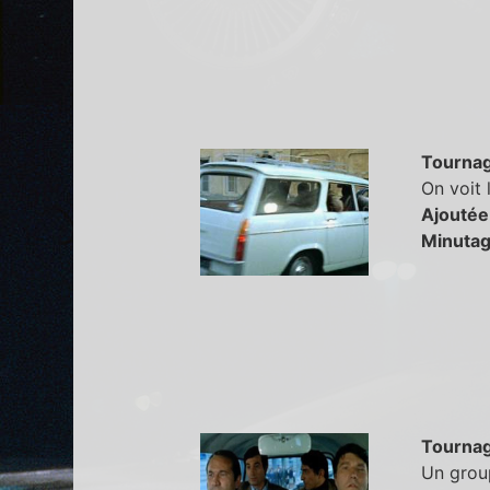
Tourna
On voit 
Ajoutée
Minutag
Tourna
Un group