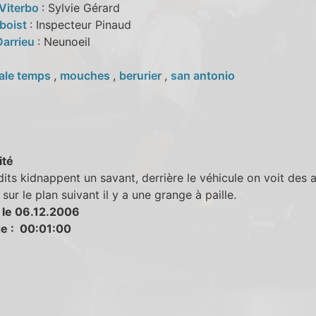
 Viterbo
: Sylvie Gérard
éboist
: Inspecteur Pinaud
Darrieu
: Neunoeil
ale temps
,
mouches
,
berurier
,
san antonio
ité
its kidnappent un savant, derrière le véhicule on voit des 
, sur le plan suivant il y a une grange à paille.
 le 06.12.2006
e : 00:01:00