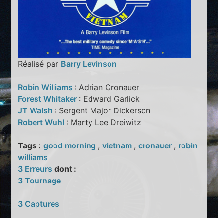
Réalisé par
Barry Levinson
Robin Williams
: Adrian Cronauer
Forest Whitaker
: Edward Garlick
JT Walsh
: Sergent Major Dickerson
Robert Wuhl
: Marty Lee Dreiwitz
Tags :
good morning
,
vietnam
,
cronauer
,
robin
williams
3 Erreurs
dont :
3 Tournage
3 Captures