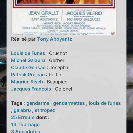
Réalisé par
Tony Aboyantz
Louis de Funès
: Cruchot
Michel Galabru
: Gerber
Claude Gensac
: Josépha
Patrick Préjean
: Perlin
Maurice Risch
: Beaupied
Jacques François
: Colonel
Tags :
gendarme
,
gendarmettes
,
louis de funes
,
galabru
,
st tropez
25 Erreurs
dont :
13 Tournage
3 Anecdotes