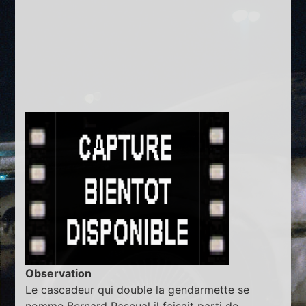
Observation
Le cascadeur qui double la gendarmette se
nomme Bernard Pascual il faisait parti de