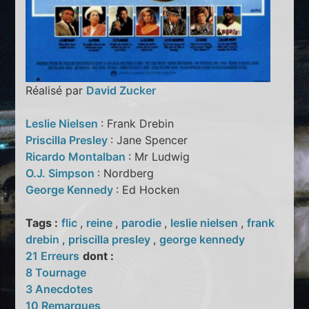
Réalisé par
David Zucker
Leslie Nielsen
: Frank Drebin
Priscilla Presley
: Jane Spencer
Ricardo Montalban
: Mr Ludwig
O.J. Simpson
: Nordberg
George Kennedy
: Ed Hocken
Tags :
flic
,
reine
,
parodie
,
leslie nielsen
,
frank
drebin
,
priscilla presley
,
george kennedy
21 Erreurs
dont :
8 Tournage
3 Anecdotes
10 Remarques