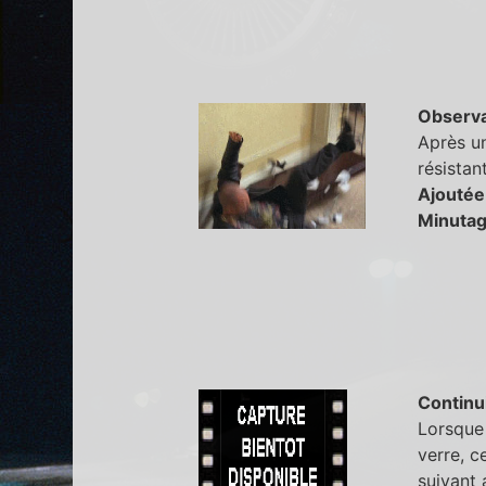
Observa
Après un
résistan
Ajoutée
Minutag
Continu
Lorsque 
verre, c
suivant 