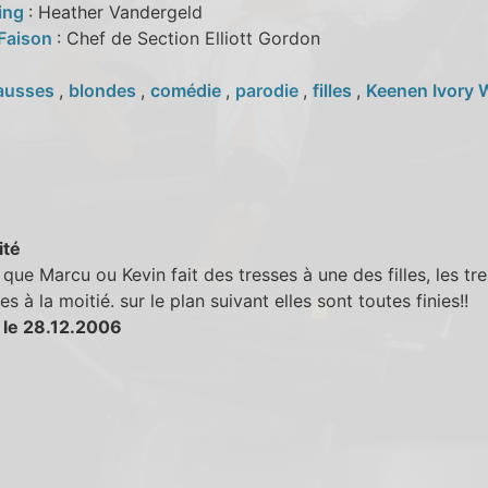
ing
: Heather Vandergeld
 Faison
: Chef de Section Elliott Gordon
ausses
,
blondes
,
comédie
,
parodie
,
filles
,
Keenen Ivory 
ité
que Marcu ou Kevin fait des tresses à une des filles, les tr
es à la moitié. sur le plan suivant elles sont toutes finies!!
 le 28.12.2006