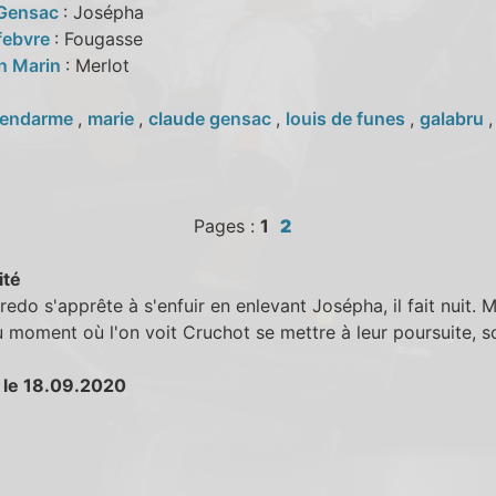
 Gensac
: Josépha
febvre
: Fougasse
an Marin
: Merlot
endarme
,
marie
,
claude gensac
,
louis de funes
,
galabru
Pages :
1
2
ité
edo s'apprête à s'enfuir en enlevant Josépha, il fait nuit. M
u moment où l'on voit Cruchot se mettre à leur poursuite, so
 le 18.09.2020