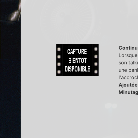
Continu
Lorsque 
son talk
une panh
l'accro
Ajoutée
Minutag