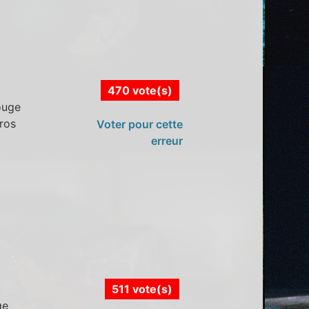
470 vote(s)
ouge
ros
Voter pour cette
erreur
511 vote(s)
ge