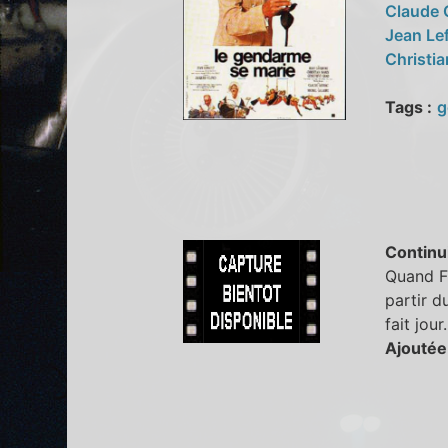
Claude
Jean Le
Christi
Tags :
g
Continu
Quand Fr
partir d
fait jour.
Ajoutée