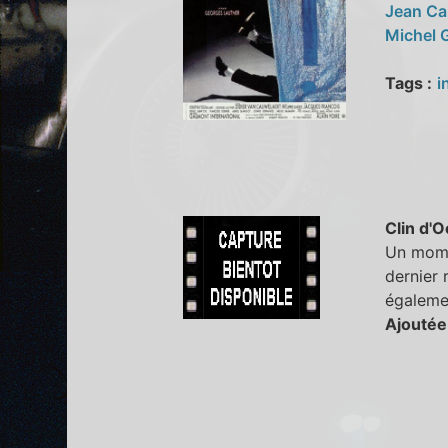
Jean C
Michel 
Tags :
i
Clin d'O
Un mome
dernier 
égaleme
Ajoutée