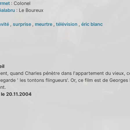
armet
: Colonel
Galabru
: Le Boureux
nvité
,
surprise
,
meurtre
,
télévision
,
éric blanc
eil
nt, quand Charles pénètre dans l'appartement du vieux, c
regarde ' les tontons flingueurs'. Or, ce film est de Georges
nt.
 le 20.11.2004