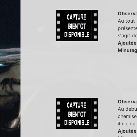
Observa
Au tout 
présente
s'agit d
Ajoutée
Minutag
Observa
Au début
chemise.
il n'en a
Ajoutée