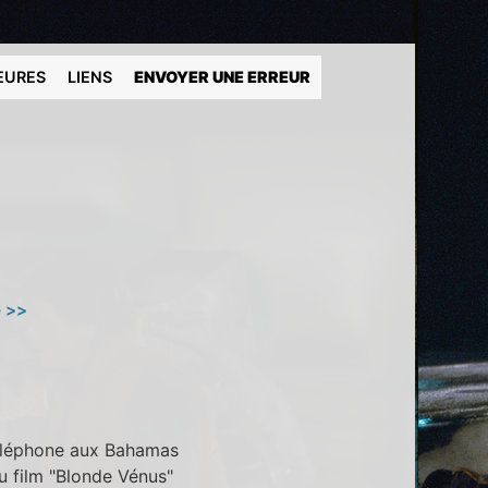
EURES
LIENS
ENVOYER UNE ERREUR
)
e >>
téléphone aux Bahamas
du film "Blonde Vénus"