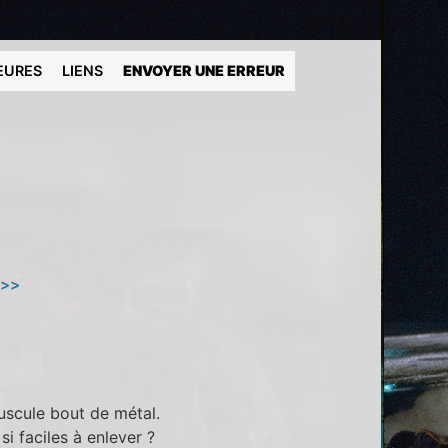
EURES
LIENS
ENVOYER UNE ERREUR
)
 >>
uscule bout de métal.
i faciles à enlever ?