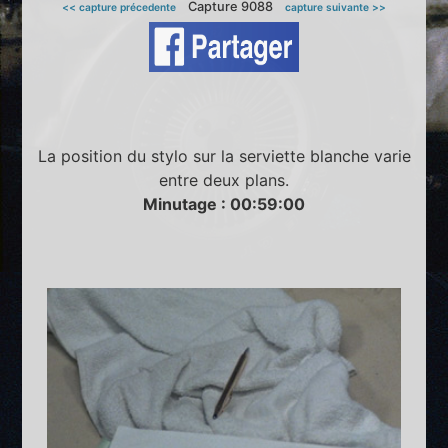
Capture 9088
<< capture précedente
capture suivante >>
La position du stylo sur la serviette blanche varie
entre deux plans.
Minutage : 00:59:00