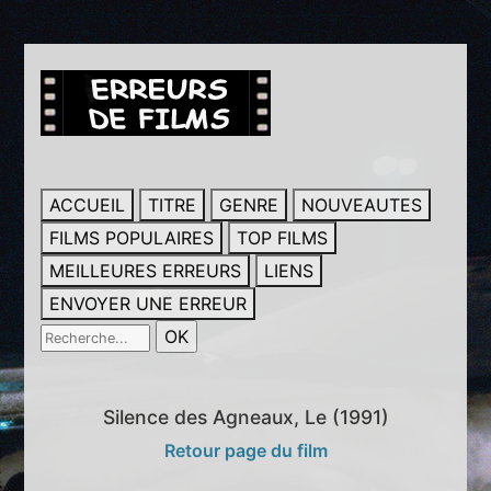
ACCUEIL
TITRE
GENRE
NOUVEAUTES
FILMS POPULAIRES
TOP FILMS
MEILLEURES ERREURS
LIENS
ENVOYER UNE ERREUR
Silence des Agneaux, Le (1991)
Retour page du film