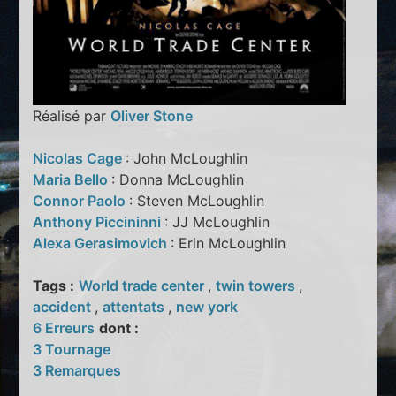
Réalisé par
Oliver Stone
Nicolas Cage
: John McLoughlin
Maria Bello
: Donna McLoughlin
Connor Paolo
: Steven McLoughlin
Anthony Piccininni
: JJ McLoughlin
Alexa Gerasimovich
: Erin McLoughlin
Tags :
World trade center
,
twin towers
,
accident
,
attentats
,
new york
6 Erreurs
dont :
3 Tournage
3 Remarques