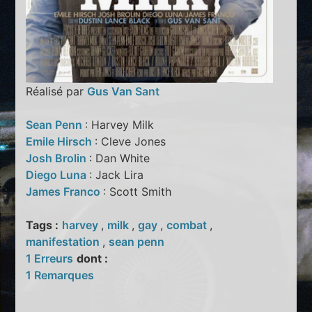
Réalisé par
Gus Van Sant
Sean Penn
: Harvey Milk
Emile Hirsch
: Cleve Jones
Josh Brolin
: Dan White
Diego Luna
: Jack Lira
James Franco
: Scott Smith
Tags :
harvey
,
milk
,
gay
,
combat
,
manifestation
,
sean penn
1 Erreurs
dont :
1 Remarques