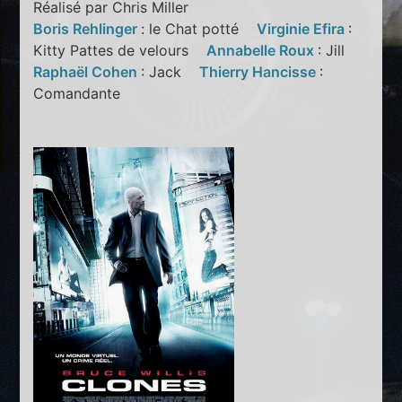
Réalisé par Chris Miller
Boris Rehlinger
: le Chat potté
Virginie Efira
:
Kitty Pattes de velours
Annabelle Roux
: Jill
Raphaël Cohen
: Jack
Thierry Hancisse
:
Comandante