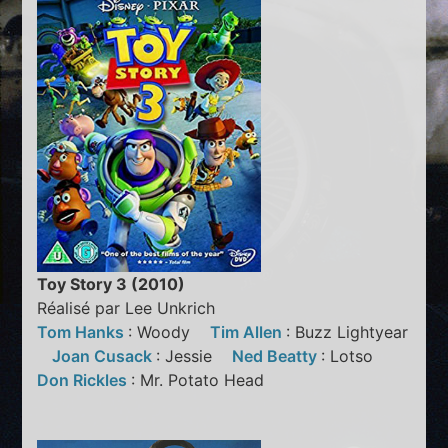
Toy Story 3 (2010)
Réalisé par Lee Unkrich
Tom Hanks
: Woody
Tim Allen
: Buzz Lightyear
Joan Cusack
: Jessie
Ned Beatty
: Lotso
Don Rickles
: Mr. Potato Head