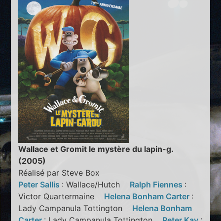
Wallace et Gromit le mystère du lapin-g.
(2005)
Réalisé par Steve Box
Peter Sallis
: Wallace/Hutch
Ralph Fiennes
:
Victor Quartermaine
Helena Bonham Carter
:
Lady Campanula Tottington
Helena Bonham
Carter
: Lady Campanula Tottington
Peter Kay
: