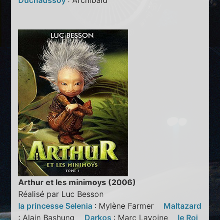
Duchaussoy
: Archibald
Arthur et les minimoys (2006)
Réalisé par Luc Besson
la princesse Selenia
: Mylène Farmer
Maltazard
: Alain Bashung
Darkos
: Marc Lavoine
le Roi