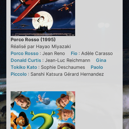
Porco Rosso (1995)
Réalisé par Hayao Miyazaki
Porco Rosso
: Jean Reno
Fio
: Adèle Carasso
Donald Curtis
: Jean-Luc Reichmann
Gina
Tokiko Kato
: Sophie Deschaumes
Paolo
Piccolo
: Sanshi Katsura Gérard Hernandez