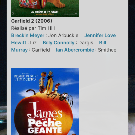
Garfield 2 (2006)
Réalisé par Tim Hill
Breckin Meyer
: Jon Arbuckle
Jennifer Love
Hewitt
: Liz
Billy Connolly
: Dargis
Bill
Murray
: Garfield
Ian Abercrombie
: Smithee