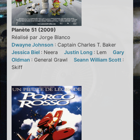
Planète 51 (2009)
Réalisé par Jorge Blanco
Dwayne Johnson
: Captain Charles T. Baker
Jessica Biel
: Neera
Justin Long
: Lem
Gary
Oldman
: General Grawl
Seann William Scott
:
Skiff