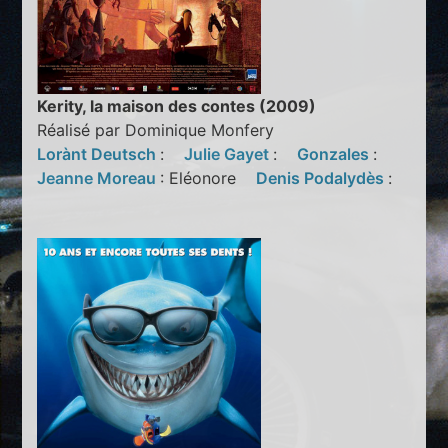
Kerity, la maison des contes (2009)
Réalisé par Dominique Monfery
Lorànt Deutsch
:
Julie Gayet
:
Gonzales
:
Jeanne Moreau
: Eléonore
Denis Podalydès
: