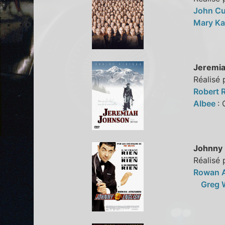
John C
Mary Ka
Jeremia
Réalisé 
Robert 
Albee
:
Johnny 
Réalisé 
Rowan 
Greg 