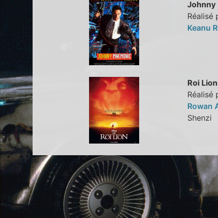
Johnny
Réalisé
Keanu 
Roi Lion
Réalisé 
Rowan 
Shenz