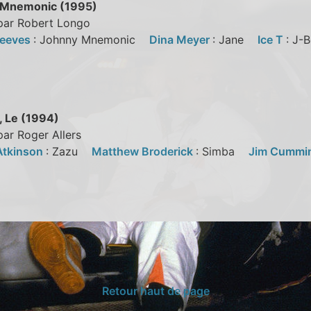
 Mnemonic (1995)
 par Robert Longo
Reeves
: Johnny Mnemonic
Dina Meyer
: Jane
Ice T
: J
, Le (1994)
par Roger Allers
Atkinson
: Zazu
Matthew Broderick
: Simba
Jim Cummi
i
Retour haut de page