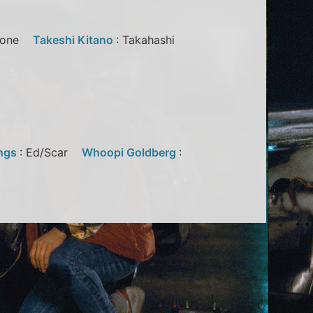
-Bone
Takeshi Kitano
: Takahashi
ngs
: Ed/Scar
Whoopi Goldberg
: