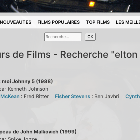
NOUVEAUTES
FILMS POPULAIRES
TOP FILMS
LES MEILL
rs de Films - Recherche "elton
 moi Johnny 5 (1988)
 par Kenneth Johnson
l McKean
: Fred Ritter
Fisher Stevens
: Ben Javhri
Cynth
 peau de John Malkovich (1999)
par Spike Jonze