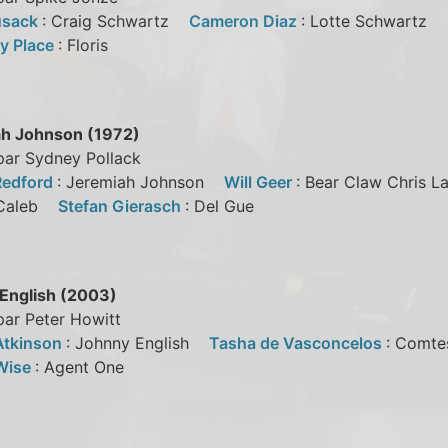
usack
: Craig Schwartz
Cameron Diaz
: Lotte Schwartz
y Place
: Floris
h Johnson (1972)
par Sydney Pollack
Redford
: Jeremiah Johnson
Will Geer
: Bear Claw Chris
 Caleb
Stefan Gierasch
: Del Gue
English (2003)
par Peter Howitt
Atkinson
: Johnny English
Tasha de Vasconcelos
: Comt
Wise
: Agent One