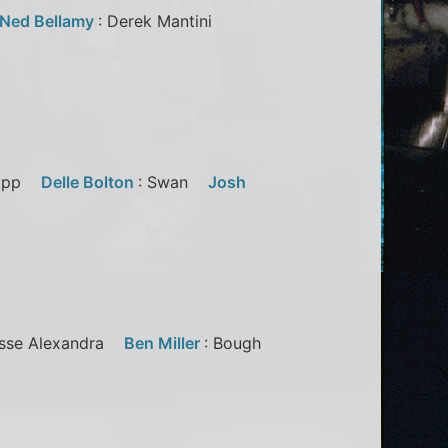
Ned Bellamy
: Derek Mantini
 Lapp
Delle Bolton
: Swan
Josh
esse Alexandra
Ben Miller
: Bough