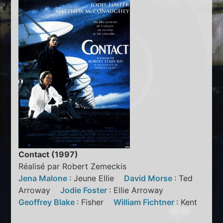
Contact (1997)
Réalisé par Robert Zemeckis
Jena Malone
: Jeune Ellie
David Morse
: Ted
Arroway
Jodie Foster
: Ellie Arroway
Geoffrey Blake
: Fisher
William Fichtner
: Kent