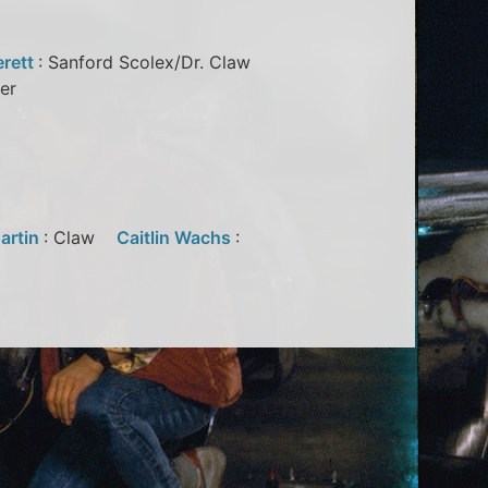
erett
: Sanford Scolex/Dr. Claw
amer
artin
: Claw
Caitlin Wachs
: