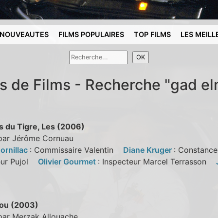
NOUVEAUTES
FILMS POPULAIRES
TOP FILMS
LES MEILL
s de Films - Recherche "gad e
s du Tigre, Les (2006)
 par Jérôme Cornuau
ornillac
: Commissaire Valentin
Diane Kruger
: Constan
eur Pujol
Olivier Gourmet
: Inspecteur Marcel Terrasson
ou (2003)
 par Merzak Allouache