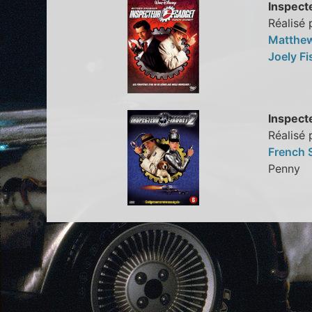
Inspect
Réalisé 
Matthew
Joely F
Inspect
Réalisé
French 
Penny