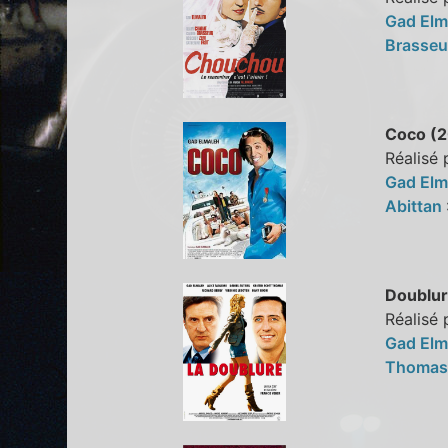
Gad Elm
Brasse
Coco (
Réalisé
Gad Elm
Abittan
Doublur
Réalisé 
Gad Elm
Thoma