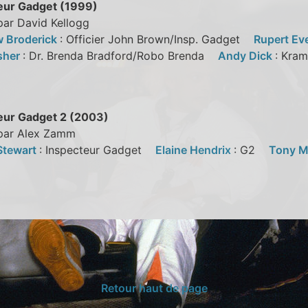
eur Gadget (1999)
par David Kellogg
 Broderick
: Officier John Brown/Insp. Gadget
Rupert Ev
isher
: Dr. Brenda Bradford/Robo Brenda
Andy Dick
: Kr
eur Gadget 2 (2003)
 par Alex Zamm
Stewart
: Inspecteur Gadget
Elaine Hendrix
: G2
Tony M
Retour haut de page