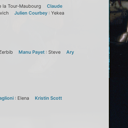
 de la Tour-Maubourg
Claude
vovich
Julien Courbey
: Yekea
 Zerbib
Manu Payet
: Steve
Ary
aglioni
: Elena
Kristin Scott