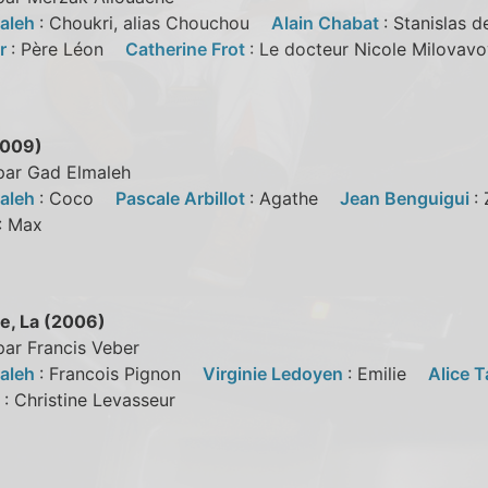
aleh
: Choukri, alias Chouchou
Alain Chabat
: Stanislas
ur
: Père Léon
Catherine Frot
: Le docteur Nicole Milova
2009)
 par Gad Elmaleh
aleh
: Coco
Pascale Arbillot
: Agathe
Jean Benguigui
:
: Max
e, La (2006)
par Francis Veber
aleh
: Francois Pignon
Virginie Ledoyen
: Emilie
Alice T
s
: Christine Levasseur