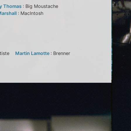
ry Thomas
: Big Moustache
Marshall
: MacIntosh
ptiste
Martin Lamotte
: Brenner