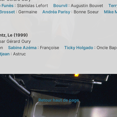
e Funès
: Stanislas Lefort
Bourvil
: Augustin Bouvet
Ter
 Brosset
: Germaine
Andréa Parisy
: Bonne Soeur
Mike 
tz, Le (1999)
par Gérard Oury
Iren
Sabine Azéma
: Françoise
Ticky Holgado
: Oncle Ba
itjean
: Astruc
Retour haut de page