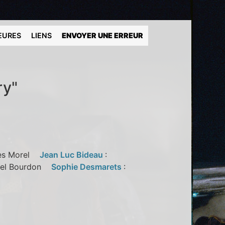
EURES
LIENS
ENVOYER UNE ERREUR
ry"
ges Morel
Jean Luc Bideau
:
cel Bourdon
Sophie Desmarets
: