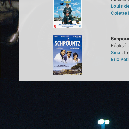
Louis d
Colette
Schpoun
Réalisé 
Sma
: 
Eric Pet