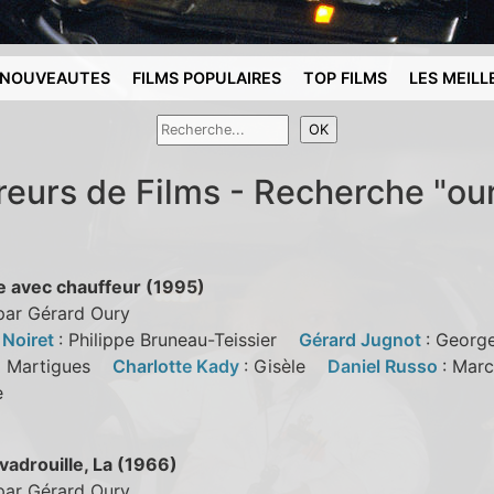
NOUVEAUTES
FILMS POPULAIRES
TOP FILMS
LES MEILL
reurs de Films - Recherche "ou
 avec chauffeur (1995)
par Gérard Oury
 Noiret
: Philippe Bruneau-Teissier
Gérard Jugnot
: Geor
d Martigues
Charlotte Kady
: Gisèle
Daniel Russo
: Mar
ne
vadrouille, La (1966)
par Gérard Oury