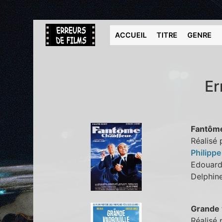
ACCUEIL
TITRE
GENRE
Er
Fantôme
Réalisé 
Philippe
Edouar
Delphi
Grande 
Réalisé 