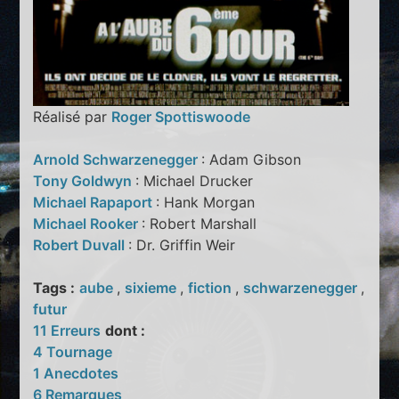
Réalisé par
Roger Spottiswoode
Arnold Schwarzenegger
: Adam Gibson
Tony Goldwyn
: Michael Drucker
Michael Rapaport
: Hank Morgan
Michael Rooker
: Robert Marshall
Robert Duvall
: Dr. Griffin Weir
Tags :
aube
,
sixieme
,
fiction
,
schwarzenegger
,
futur
11 Erreurs
dont :
4 Tournage
1 Anecdotes
6 Remarques