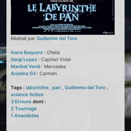
Réalisé par
Guillermo del Toro
Ivana Baquero
: Ofelia
Sergi Lopez
: Capitan Vidal
Maribel Verdi
: Mercedes
Ariadna Gil
: Carmen
Tags :
labyrinthe
,
pan
,
Guillermo del Toro
,
science fiction
3 Erreurs
dont :
2 Tournage
1 Anecdotes