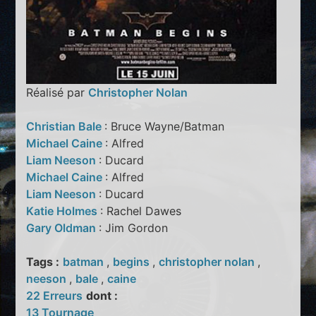
Réalisé par
Christopher Nolan
Christian Bale
: Bruce Wayne/Batman
Michael Caine
: Alfred
Liam Neeson
: Ducard
Michael Caine
: Alfred
Liam Neeson
: Ducard
Katie Holmes
: Rachel Dawes
Gary Oldman
: Jim Gordon
Tags :
batman
,
begins
,
christopher nolan
,
neeson
,
bale
,
caine
22 Erreurs
dont :
13 Tournage