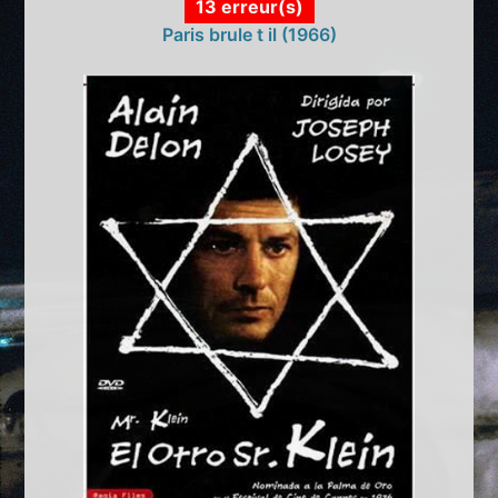
13 erreur(s)
Paris brule t il (1966)