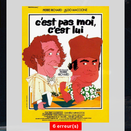
6 erreur(s)