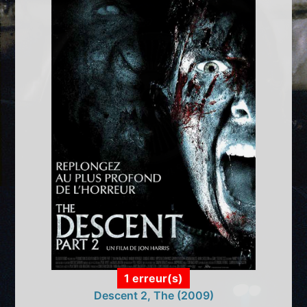
1 erreur(s)
Descent 2, The (2009)