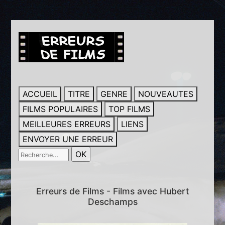
ACCUEIL
TITRE
GENRE
NOUVEAUTES
FILMS POPULAIRES
TOP FILMS
MEILLEURES ERREURS
LIENS
ENVOYER UNE ERREUR
Erreurs de Films - Films avec Hubert
Deschamps