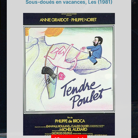
Sous-doués en vacances, Les (1981)