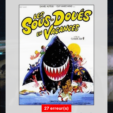
27 erreur(s)