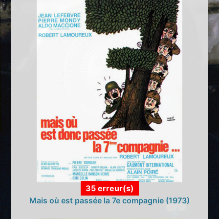
35 erreur(s)
Mais où est passée la 7e compagnie (1973)