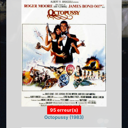
95 erreur(s)
Octopussy (1983)