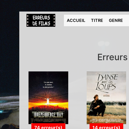
ACCUEIL
TITRE
GENRE
Erreurs
74 erreur(s)
14 erreur(s)