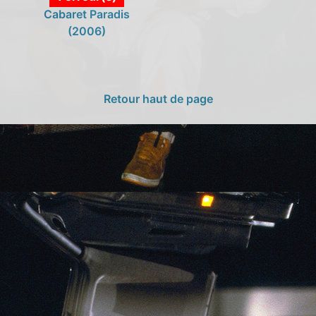
Cabaret Paradis
(2006)
Retour haut de page