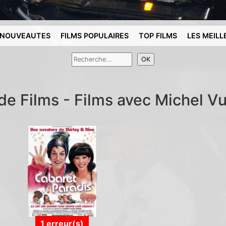
NOUVEAUTES
FILMS POPULAIRES
TOP FILMS
LES MEILL
de Films - Films avec Michel V
1 erreur(s)