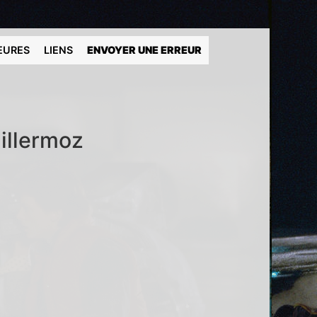
EURES
LIENS
ENVOYER UNE ERREUR
uillermoz