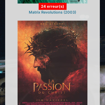
24 erreur(s)
Matrix Revolutions (2003)