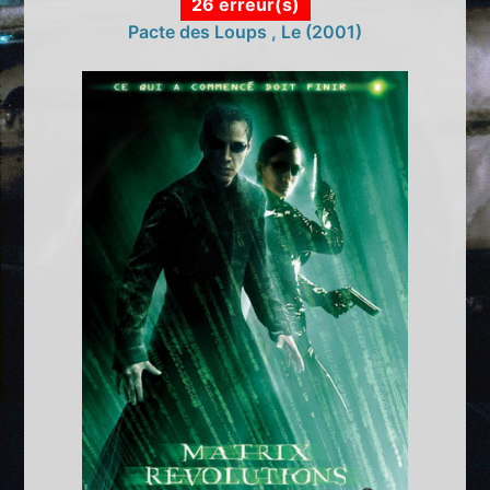
26 erreur(s)
Pacte des Loups , Le (2001)