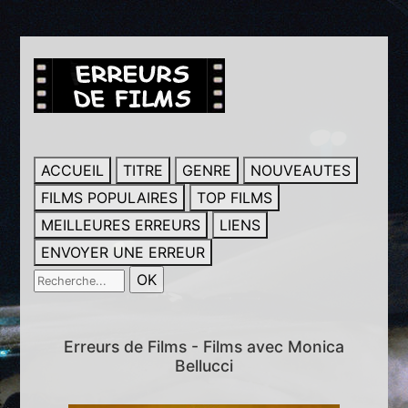
ACCUEIL
TITRE
GENRE
NOUVEAUTES
FILMS POPULAIRES
TOP FILMS
MEILLEURES ERREURS
LIENS
ENVOYER UNE ERREUR
Erreurs de Films - Films avec Monica
Bellucci