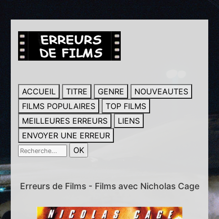
ACCUEIL
TITRE
GENRE
NOUVEAUTES
FILMS POPULAIRES
TOP FILMS
MEILLEURES ERREURS
LIENS
ENVOYER UNE ERREUR
Erreurs de Films - Films avec Nicholas Cage