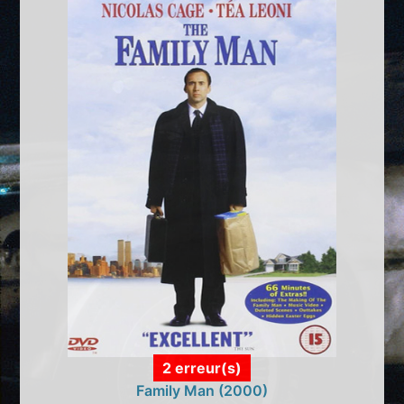
2 erreur(s)
Family Man (2000)