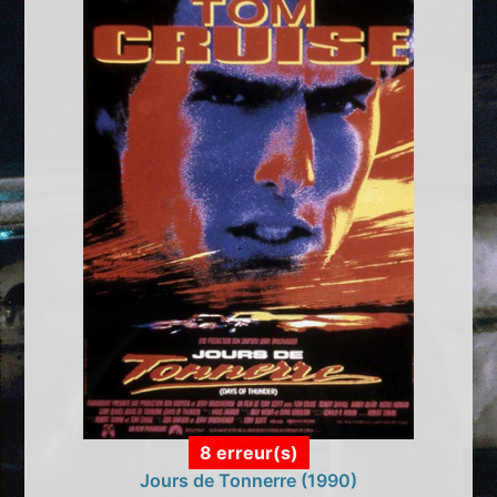
8 erreur(s)
Jours de Tonnerre (1990)