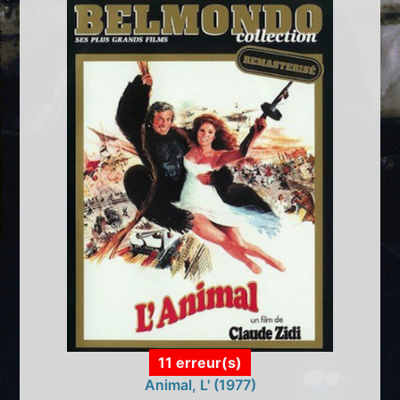
11 erreur(s)
Animal, L' (1977)