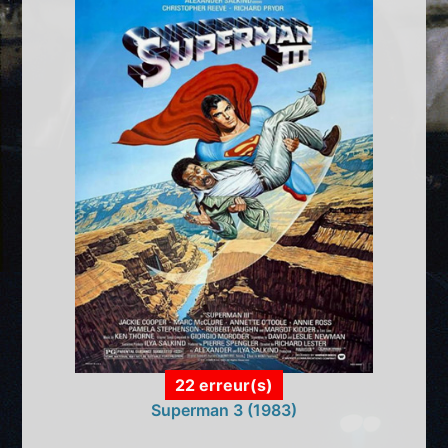
22 erreur(s)
Superman 3 (1983)