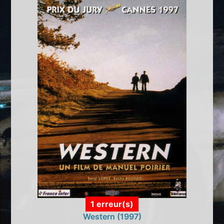
1 erreur(s)
Western (1997)