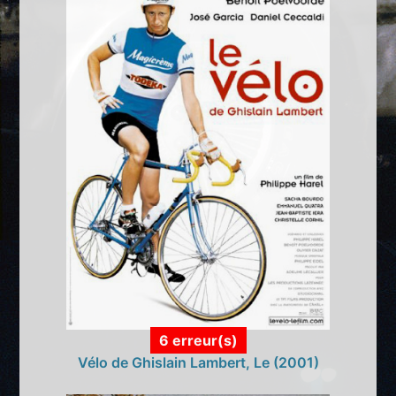
6 erreur(s)
Vélo de Ghislain Lambert, Le (2001)