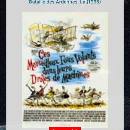
Bataille des Ardennes, La (1965)